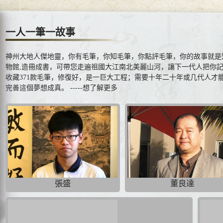
一人一筆一故事
神州大地人傑地靈，你有毛筆，你知毛筆，你點評毛筆，你的故事就是
物館,造冊成書，可帶您走遍祖國大江南北美麗山河，讓下一代人把你
收藏371款毛筆，修復好，是一巨大工程；需要十年二十年或几代人才
完善這個夢想成真。
-----想了解更多
張盛
董良達