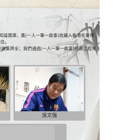
知識寶庫，集[一人一筆一故事]收藏入香港毛筆博
記住。
能收集齊全；我們通過[一人一筆一故事]慈善工程來
吳文強