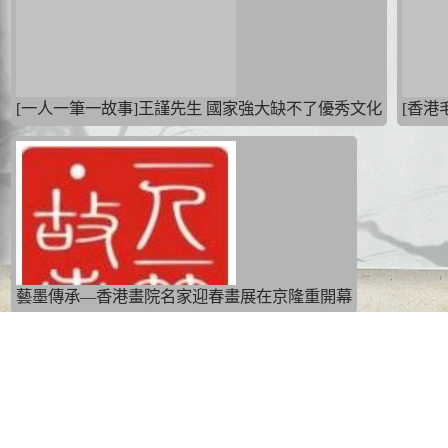
[一人一筆一故事]王謹先生 國家強大缺不了優秀文化
[香港
藝墨傳承—香港畫院名家迎春畫展在京隆重開幕
< 首頁
< 上一頁
1
2
3
4
5
下一頁 >
尾頁 >