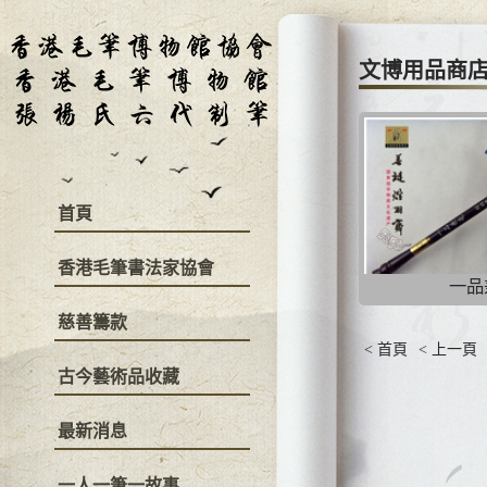
文博用品商
首頁
香港毛筆書法家協會
一品
慈善籌款
< 首頁
< 上一頁
古今藝術品收藏
最新消息
一人一筆一故事